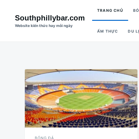
Nhảy
Tìm
TRANG CHỦ
BO
đến
kiếm
Southphillybar.com
nội
cho:
Website kiến thức hay mỗi ngày
ẨM THỰC
DU L
dung
BÓNG ĐÁ