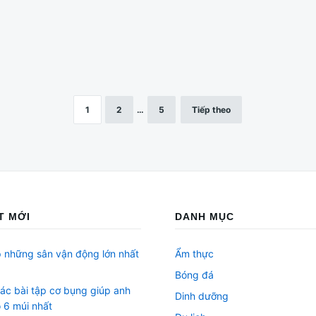
1
2
…
5
Tiếp theo
ẾT MỚI
DANH MỤC
 những sân vận động lớn nhất
Ẩm thực
Bóng đá
các bài tập cơ bụng giúp anh
Dinh dưỡng
 6 múi nhất