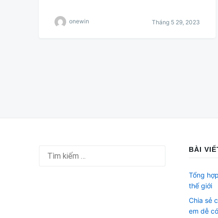
onewin
Tháng 5 29, 2023
Phân
trang
bài
viết
BÀI VI
Tìm
kiếm
cho:
Tổng hợp
thế giới
Chia sẻ 
em dễ có