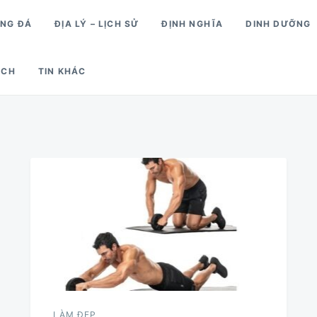
́NG ĐÁ
ĐỊA LÝ – LỊCH SỬ
ĐỊNH NGHĨA
DINH DƯỠNG
ỊCH
TIN KHÁC
LÀM ĐẸP