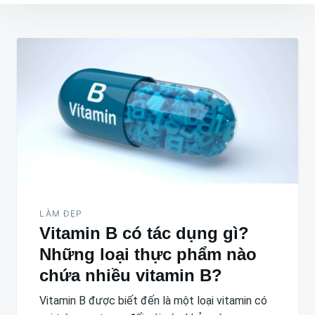
Điều
hướng
bài
viết
LÀM ĐẸP
Vitamin B có tác dụng gì?
Những loại thực phẩm nào
chứa nhiều vitamin B?
Vitamin B được biết đến là một loại vitamin có