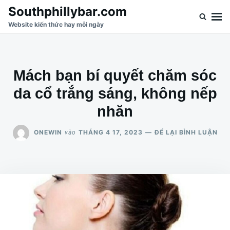
Nhảy
Tìm
Southphillybar.com
đến
kiếm
Website kiến thức hay mỗi ngày
nội
cho:
dung
Mách bạn bí quyết chăm sóc
da cổ trắng sáng, không nếp
nhăn
CH
ONEWIN
THÁNG 4 17, 2023
ĐỂ LẠI BÌNH LUẬN
vào
MÁ
BẠ
BÍ
QU
CH
SÓ
DA
CỔ
TR
SÁ