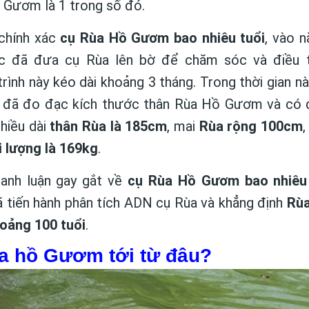
 Gươm là 1 trong số đó.
 chính xác
cụ Rùa Hồ Gươm bao nhiêu tuổi
, vào 
c đã đưa cụ Rùa lên bờ để chăm sóc và điều t
rình này kéo dài khoảng 3 tháng. Trong thời gian n
c đã đo đạc kích thước thân Rùa Hồ Gươm và có 
chiều dài
thân Rùa là 185cm
, mai
Rùa rộng 100cm
i lượng là 169kg
.
ranh luận gay gắt về
cụ Rùa Hồ Gươm bao nhiêu 
ã tiến hành phân tích ADN cụ Rùa và khẳng định
Rùa
hoảng 100 tuổi
.
rùa hồ Gươm tới từ đâu?