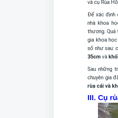
và cụ Rùa Hồ
Để xác định
nhà khoa họ
thương. Quá t
gia khoa họ
số như sau: 
35cm
và
khố
Sau những t
chuyên gia đ
rùa cái và k
III. Cụ 