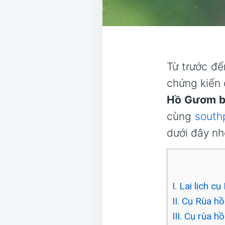
Từ trước đế
chứng kiến 
Hồ Gươm ba
cùng
southp
dưới đây nh
I. Lai lịch 
II. Cụ Rùa h
III. Cụ rùa 