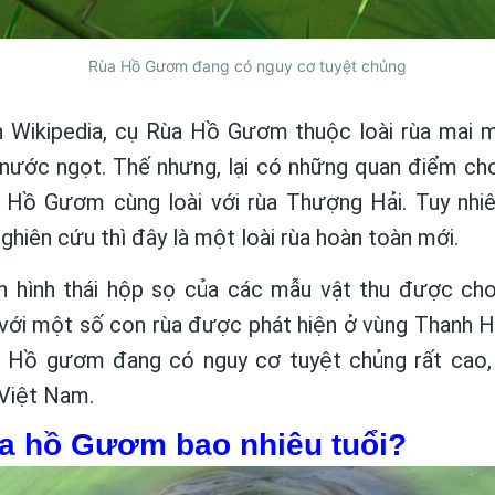
Rùa Hồ Gươm đang có nguy cơ tuyệt chủng
n Wikipedia, cụ Rùa Hồ Gươm thuộc loài rùa mai 
nước ngọt. Thế nhưng, lại có những quan điểm ch
i Hồ Gươm cùng loài với rùa Thượng Hải. Tuy nhi
hiên cứu thì đây là một loài rùa hoàn toàn mới.
h hình thái hộp sọ của các mẫu vật thu được ch
ới một số con rùa được phát hiện ở vùng Thanh H
ùa Hồ gươm đang có nguy cơ tuyệt chủng rất cao,
Việt Nam.
ùa hồ Gươm bao nhiêu tuổi?