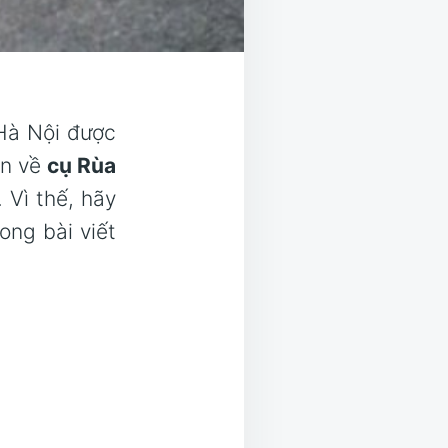
 Hà Nội được
in về
cụ Rùa
 Vì thế, hãy
ong bài viết