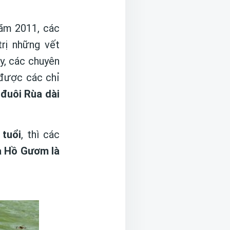
năm 2011, các
rị những vết
ày, các chuyên
được các chỉ
,
đuôi Rùa dài
tuổi
, thì các
 Hồ Gươm là