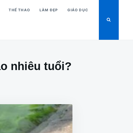
THỂ THAO
LÀM ĐẸP
GIÁO DỤC
o nhiêu tuổi?
CHO
SỰ
HẬT
THÔNG
IN
CỤ
RÙA
HỒ
GƯƠM
BAO