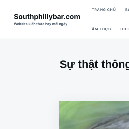
Nhảy
Tìm
TRANG CHỦ
B
đến
kiếm
Southphillybar.com
nội
cho:
Website kiến thức hay mỗi ngày
ẨM THỰC
DU L
dung
Sự thật thôn