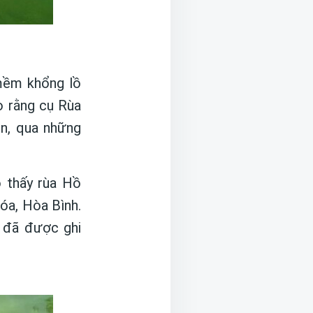
mềm khổng lồ
o rằng cụ Rùa
ên, qua những
o thấy rùa Hồ
óa, Hòa Bình.
 đã được ghi