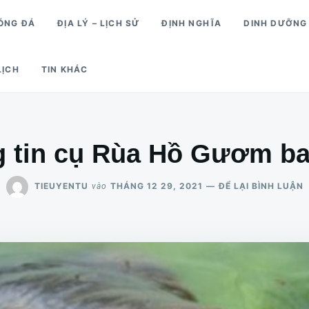
ÓNG ĐÁ
ĐỊA LÝ – LỊCH SỬ
ĐỊNH NGHĨA
DINH DƯỠNG
ỊCH
TIN KHÁC
g tin cụ Rùa Hồ Gươm ba
TIEUYENTU
THÁNG 12 29, 2021
ĐỂ LẠI BÌNH LUẬN
vào
T
T