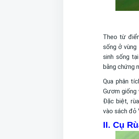
Theo từ điể
sống ở vùng 
sinh sống tạ
bằng chứng ng
Qua phân tíc
Gươm giống v
Đặc biệt, r
vào sách đỏ 
II. Cụ R