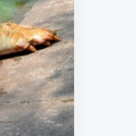
HIÊU
UỔI?